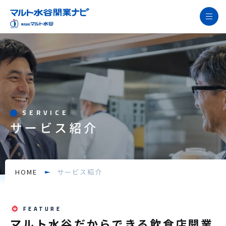
開業支援の特長
飲食店開業の流れ徹底解説
サービス紹介
開業サポート事例
SERVICE
サービス紹介
開業お役立ち情報
お役立ち資料
よくあるご質問
HOME
サービス紹介
ニュース
開業無料相談窓口
マルト水谷だからできる飲食店開業