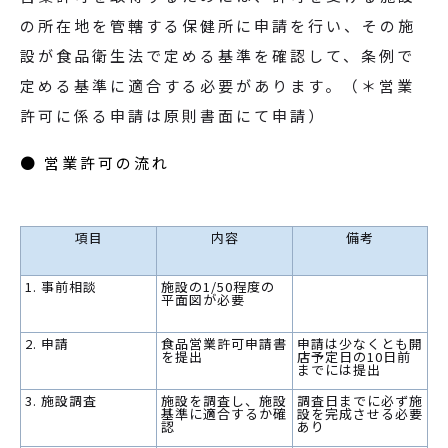
の所在地を管轄する保健所に申請を行い、その施
設が食品衛生法で定める基準を確認して、条例で
定める基準に適合する必要があります。（＊営業
許可に係る申請は原則書面にて申請）
● 営業許可の流れ
項目
内容
備考
1. 事前相談
施設の1/50程度の
平面図が必要
2. 申請
食品営業許可申請書
申請は少なくとも開
を提出
店予定日の10日前
までには提出
3. 施設調査
施設を調査し、施設
調査日までに必ず施
基準に適合するか確
設を完成させる必要
認
あり