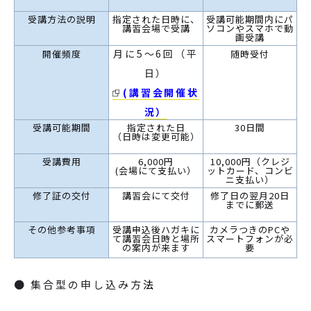
受講方法の説明
指定された日時に、
受講可能期間内にパ
講習会場で受講
ソコンやスマホで動
画受講
月に5～6回（平
開催頻度
随時受付
日）
(講習会開催状
況）
受講可能期間
指定された日
30日間
（日時は変更可能）
受講費用
6,000円
10,000円（クレジ
(会場にて支払い）
ットカード、コンビ
ニ支払い）
修了証の交付
講習会にて交付
修了日の翌月20日
までに郵送
その他参考事項
受講申込後ハガキに
カメラつきのPCや
て講習会日時と場所
スマートフォンが必
の案内が来ます
要
● 集合型の申し込み方
法