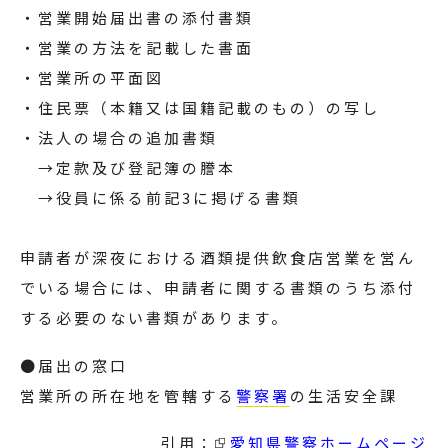
・営業開始届出書の添付書類
・営業の方法を記載した書面
・営業所の平面図
・住民票（本籍又は国籍記載のもの）の写し
・法人の場合の追加書類
→定款及び登記簿の謄本
→役員に係る前記3に掲げる書類
申請者が深夜における酒類提供飲食店営業を営ん
でいる場合には、申請者に関する書類のうち添付
する必要のない書類があります。
●届出の窓口
営業所の所在地を管轄する
警察署
の生活安全課
引用：
愛知県警察ホームページ