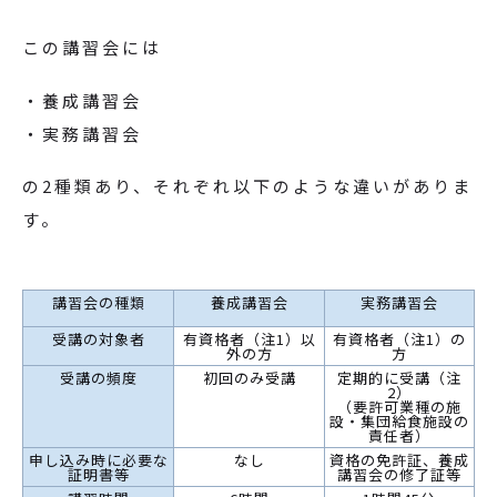
この講習会には
・養成講習会
・実務講習会
の2種類あり、それぞれ以下のような違いがありま
す。
講習会の種類
養成講習会
実務講習会
受講の対象者
有資格者（注1）以
有資格者（注1）の
外の方
方
受講の頻度
初回のみ受講
定期的に受講（注
2）
（要許可業種の施
設・集団給食施設の
責任者）
申し込み時に必要な
なし
資格の免許証、養成
証明書等
講習会の修了証等