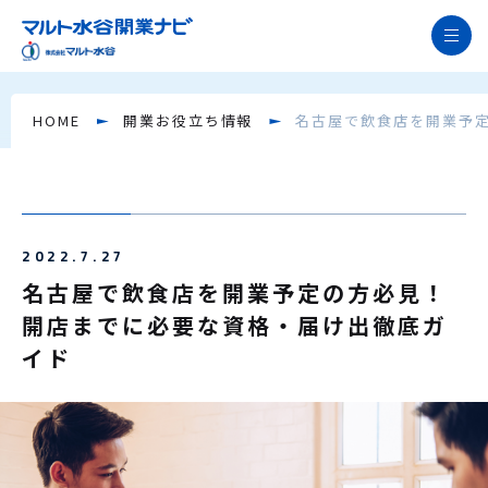
開業支援の特長
HOME
開業お役立ち情報
名古屋で飲食店を開業予
飲食店開業の流れ徹底解説
サービス紹介
開業サポート事例
2022.7.27
開業お役立ち情報
名古屋で飲食店を開業予定の方必見！
お役立ち資料
開店までに必要な資格・届け出徹底ガ
イド
よくあるご質問
ニュース
開業無料相談窓口