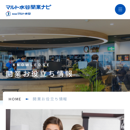
開業支援の特長
飲食店開業の流れ徹底解説
サービス紹介
開業サポート事例
KNOWLEDGE
開業お役立ち情報
開業お役立ち情報
お役立ち資料
よくあるご質問
HOME
開業お役立ち情報
ニュース
開業無料相談窓口